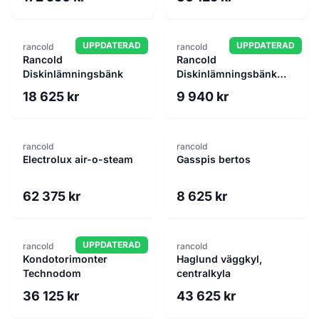
UPPDATERAD
UPPDATERAD
rancold
rancold
Rancold
Rancold
Diskinlämningsbänk
Diskinlämningsbänk
väggmodel
18 625 kr
9 940 kr
rancold
rancold
Electrolux air-o-steam
Gasspis bertos
62 375 kr
8 625 kr
UPPDATERAD
rancold
rancold
Kondotorimonter
Haglund väggkyl,
Technodom
centralkyla
36 125 kr
43 625 kr