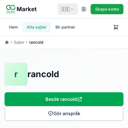
Hoppa till huvudinnehåll
Market
🇸🇪
Skapa konto
Hem
Alla sajter
Bli partner
Sajter
rancold
Hem
r
rancold
Besök rancold
Gör anspråk