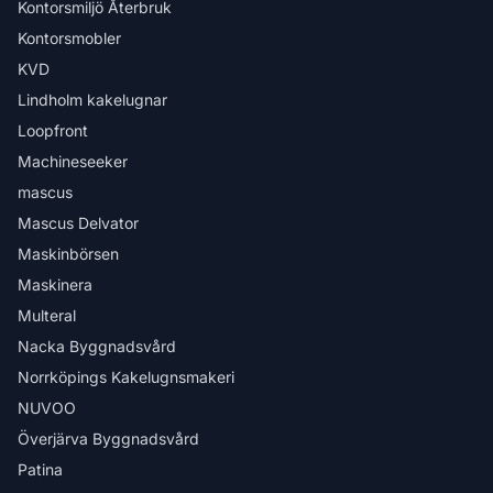
Kontorsmiljö Återbruk
Kontorsmobler
KVD
Lindholm kakelugnar
Loopfront
Machineseeker
mascus
Mascus Delvator
Maskinbörsen
Maskinera
Multeral
Nacka Byggnadsvård
Norrköpings Kakelugnsmakeri
NUVOO
Överjärva Byggnadsvård
Patina