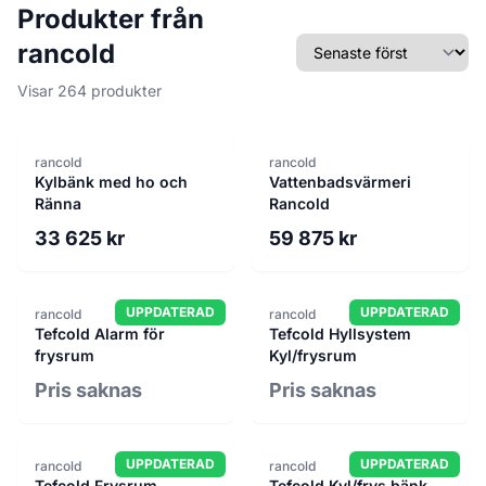
Produkter från
Sortera efter
rancold
Visar 264 produkter
rancold
rancold
Kylbänk med ho och
Vattenbadsvärmeri
Ränna
Rancold
33 625 kr
59 875 kr
UPPDATERAD
UPPDATERAD
rancold
rancold
Tefcold Alarm för
Tefcold Hyllsystem
frysrum
Kyl/frysrum
Pris saknas
Pris saknas
UPPDATERAD
UPPDATERAD
rancold
rancold
Tefcold Frysrum
Tefcold Kyl/frys bänk