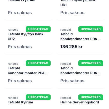
UD1
Pris saknas
Pris saknas
UPPDATERAD
UPPDATERAD
rancold
rancold
Tefcold Kyl/frys bänk
Tefcold
UD2
Kondotorimonter PDA3-
CTF120B
Pris saknas
136 285 kr
UPPDATERAD
UPPDATERAD
rancold
rancold
Tefcold
Tefcold
Kondotorimonter PDA3-
Kondotorimonter PDA3-
CTF150B
CTF90B
Pris saknas
Pris saknas
UPPDATERAD
UPPDATERAD
rancold
rancold
Tefcold Kylrum
Hallins Serveringsbord