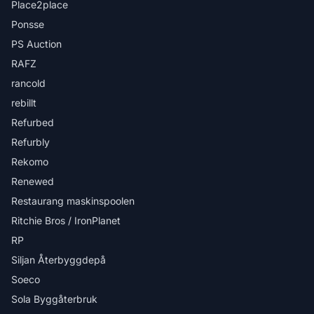
Place2place
Ponsse
PS Auction
RAFZ
rancold
rebillt
Refurbed
Refurbly
Rekomo
Renewed
Restaurang maskinspoolen
Ritchie Bros / IronPlanet
RP
Siljan Återbyggdepå
Soeco
Sola Byggåterbruk