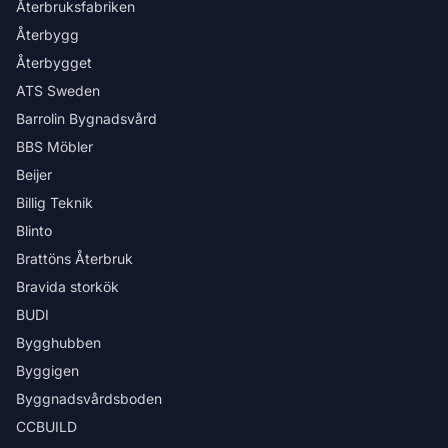
Återbruksfabriken
Återbygg
Återbygget
ATS Sweden
Barrolin Bygnadsvård
BBS Möbler
Beijer
Billig Teknik
Blinto
Brattöns Återbruk
Bravida storkök
BUDI
Bygghubben
Byggigen
Byggnadsvårdsboden
CCBUILD