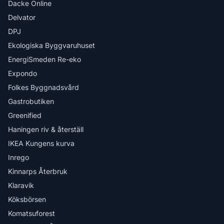
Dacke Online
Delvator
DPJ
Ekologiska Byggvaruhuset
EnergiSmeden Re-eko
Expondo
Folkes Byggnadsvård
Gastrobutiken
Greenified
Haningen riv & återställ
IKEA Kungens kurva
Inrego
Kinnarps Återbruk
Klaravik
Köksbörsen
Komatsuforest