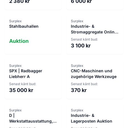
2 380 kr
6 000 kr
Surplex
Surplex
Stahlbauhallen
Industrie- &
Stromaggregate Online-
Auktion
Senast känt bud:
Auktion
3 100 kr
Surplex
Surplex
SPX | Radbagger
CNC-Maschinen und
Liebherr A
zugehörige Werkzeuge
Senast känt bud:
Senast känt bud:
35 000 kr
370 kr
Surplex
Surplex
D |
Industrie- &
Werkstattausstattung,
Lagerposten Auktion
Generatoren, Bau- und