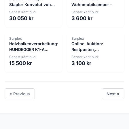
Stapler Konvolut von
Wohnmobilcamper –
Linde, Terex,
Senast känt bud:
Senast känt bud:
Jungheinrich und Still
30 050 kr
3 600 kr
Surplex
Surplex
Holzbalkenverarbeitung:
Online-Auktion:
HUNDEGGER K1-A
Restposten,
Tischlerei-
Haushaltswaren &
Senast känt bud:
Senast känt bud:
Bearbeitungszentrum
Gewerbeauflösung
15 500 kr
3 100 kr
« Previous
Next »