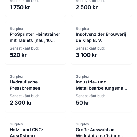
Senast känt bud:
Senast känt bud:
Reinigungsgeräten,
1 750 kr
2 500 kr
Komfortartikeln und
mehr
Surplex
Surplex
ProSprinter Heimtrainer
Insolvenz der Brouwerij
mit Tablets (neu, 10
de Klep B. V.
Einheiten)
Senast känt bud:
Senast känt bud:
520 kr
3 100 kr
Surplex
Surplex
Hydraulische
Industrie- und
Pressbremsen
Metallbearbeitungsmaschin
Auktion
Senast känt bud:
Senast känt bud:
2 300 kr
50 kr
Surplex
Surplex
Holz- und CNC-
Große Auswahl an
Ausrüstung
Werkstattausrüstung