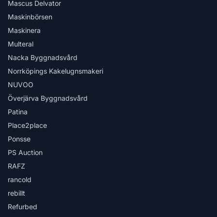
Mascus Delvator
Maskinbörsen
Maskinera
Multeral
Nacka Byggnadsvård
Norrköpings Kakelugnsmakeri
NUVOO
Överjärva Byggnadsvård
Patina
Place2place
Ponsse
PS Auction
RAFZ
rancold
rebillt
Refurbed