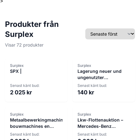
>
Produkter från
Sortera efter
Surplex
Visar 72 produkter
Surplex
Surplex
SPX |
Lagerung neuer und
ungenutzter
Ausstellungsausrüstung:
Senast känt bud:
Senast känt bud:
SCHNEIDER
2 025 kr
140 kr
Surplex
Surplex
Metaalbewerkingmachines,
Lkw-Flottenauktion –
bouwmachines en
Mercedes-Benz
gereedschappen
ACTROS
Senast känt bud:
Senast känt bud: