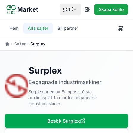
Hoppa till huvudinnehåll
Market
🇸🇪
Skapa konto
Hem
Alla sajter
Bli partner
Sajter
Surplex
Hem
Surplex
Begagnade industrimaskiner
Surplex är en av Europas största
auktionsplattformar för begagnade
industrimaskiner.
Besök Surplex