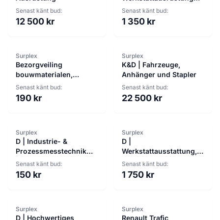
und mehr, viele Preise
Senast känt bud:
Senast känt bud:
ab 1 €!
12 500 kr
1 350 kr
Surplex
Surplex
Bezorgveiling
K&D | Fahrzeuge,
bouwmaterialen,
Anhänger und Stapler
gereedschappen
Senast känt bud:
Senast känt bud:
Makita, Dewalt en
190 kr
22 500 kr
Milwaukee
Surplex
Surplex
D | Industrie- &
D |
Prozessmesstechnik
Werkstattausstattung,
Geräte von zB. Siemens,
Generatoren, Bau- und
Senast känt bud:
Senast känt bud:
Rittal & Bühler
Reinigungsgeräten,
150 kr
1 750 kr
Transportlösungen und
Surplex
Surplex
D | Hochwertiges
Renault Trafic