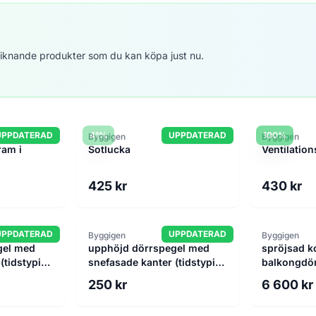
8 liknande produkter som du kan köpa just nu.
UPPDATERAD
41%
UPPDATERAD
100%
Byggigen
Byggigen
ram i
Sotlucka
Ventilation
425 kr
430 kr
UPPDATERAD
UPPDATERAD
Byggigen
Byggigen
gel med
upphöjd dörrspegel med
spröjsad k
(tidstypisk
snefasade kanter (tidstypisk
balkongdör
utförade)
250 kr
6 600 kr