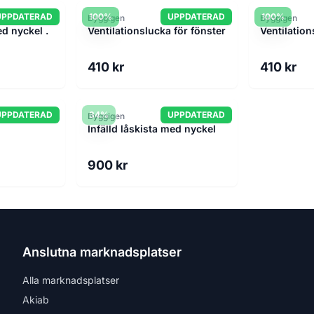
UPPDATERAD
100%
UPPDATERAD
100%
Byggigen
Byggigen
ed nyckel .
Ventilationslucka för fönster
Ventilation
410 kr
410 kr
UPPDATERAD
34%
UPPDATERAD
Byggigen
Infälld låskista med nyckel
900 kr
Anslutna marknadsplatser
Alla marknadsplatser
Akiab