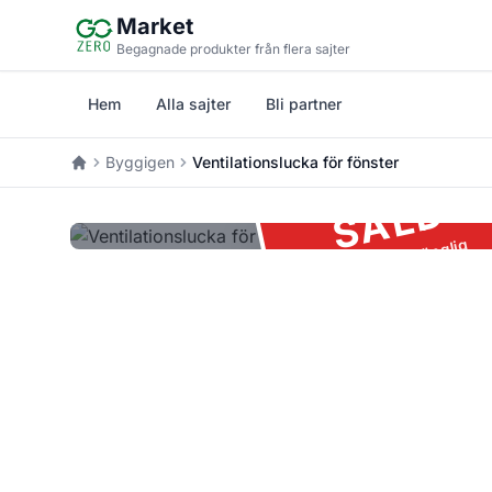
Hoppa till huvudinnehåll
Market
Begagnade produkter från flera sajter
Hem
Alla sajter
Bli partner
Byggigen
Ventilationslucka för fönster
Hem
SÅLD
Ej längre tillgänglig