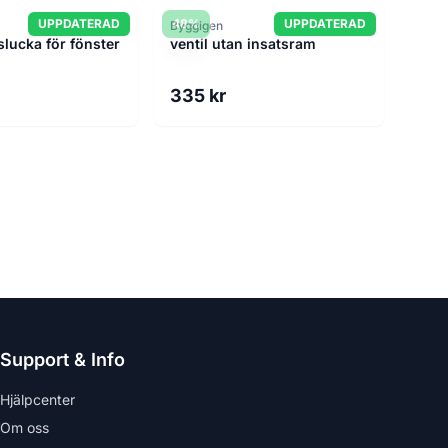
UPPDATERAD
48%
UPPDATERAD
Byggigen
slucka för fönster
ventil utan insatsram
335 kr
Support & Info
Hjälpcenter
Om oss