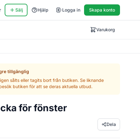
r
Sälj
Hjälp
Logga in
Skapa konto
Varukorg
re tillgänglig
gen sålts eller tagits bort från butiken. Se liknande
besök butiken för att se deras aktuella utbud.
cka för fönster
Dela