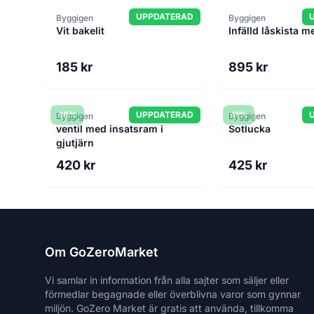
UPPDATERAD
Byggigen
Byggigen
Vit bakelit
Infälld låskista m
185 kr
895 kr
48%
UPPDATERAD
41%
Byggigen
Byggigen
ventil med insatsram i
Sotlucka
gjutjärn
420 kr
425 kr
Om GoZeroMarket
Vi samlar in information från alla sajter som säljer eller
förmedlar begagnade eller överblivna varor som gynnar
miljön. GoZero Market är gratis att använda, tillkomma