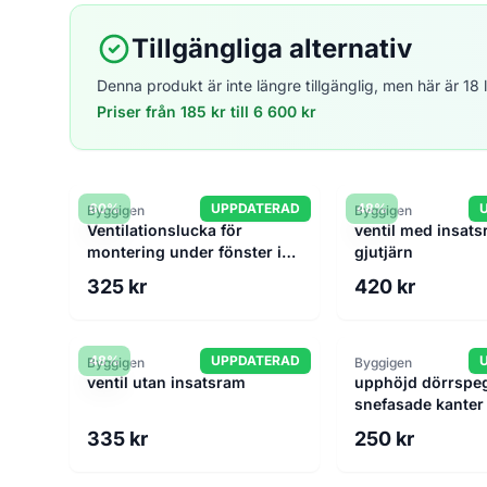
Tillgängliga alternativ
Denna produkt är inte längre tillgänglig, men här är 1
Priser från 185 kr till 6 600 kr
60%
UPPDATERAD
48%
Byggigen
Byggigen
Ventilationslucka för
ventil med insats
montering under fönster i
gjutjärn
förnicklad mässing
325 kr
420 kr
48%
UPPDATERAD
Byggigen
Byggigen
ventil utan insatsram
upphöjd dörrspe
snefasade kanter 
utförade)
335 kr
250 kr