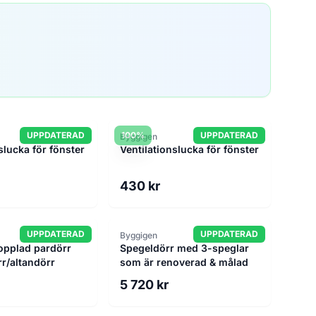
UPPDATERAD
100%
UPPDATERAD
Byggigen
slucka för fönster
Ventilationslucka för fönster
430 kr
UPPDATERAD
UPPDATERAD
Byggigen
opplad pardörr
Spegeldörr med 3-speglar
r/altandörr
som är renoverad & målad
5 720 kr