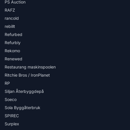
PS Auction
RAFZ
rancold
rebillt
Refurbed
Refurbly
Rekomo
Renewed
Restaurang maskinspoolen
Ritchie Bros / IronPlanet
RP
Siljan Återbyggdepå
Soeco
Sola Byggåterbruk
SPIREC
Surplex