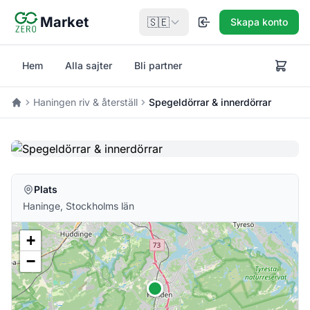
Hoppa till huvudinnehåll
Market
🇸🇪
Skapa konto
Hem
Alla sajter
Bli partner
Haningen riv & återställ
Spegeldörrar & innerdörrar
Hem
Plats
Haninge, Stockholms län
+
−