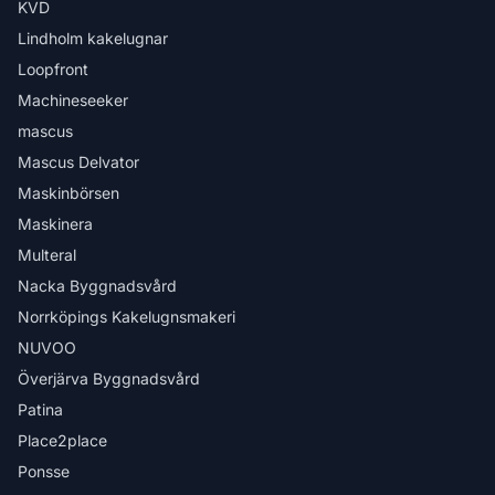
KVD
Lindholm kakelugnar
Loopfront
Machineseeker
mascus
Mascus Delvator
Maskinbörsen
Maskinera
Multeral
Nacka Byggnadsvård
Norrköpings Kakelugnsmakeri
NUVOO
Överjärva Byggnadsvård
Patina
Place2place
Ponsse