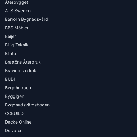
Återbygget
ATS Sweden
Barrolin Bygnadsvård
BBS Möbler
Beijer
Billig Teknik
Blinto
Brattöns Återbruk
Bravida storkök
BUDI
Bygghubben
Byggigen
Byggnadsvårdsboden
CCBUILD
Dacke Online
Delvator