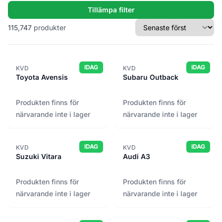
Tillämpa filter
ATS Sweden
825
Sortera efter
Barrolin Bygnadsvård
33
115,747
produkter
BBS Möbler
651
Beijer
117
Billig Teknik
2,010
IDAG
IDAG
KVD
KVD
Toyota Avensis
Subaru Outback
Blinto
48
Brattöns Återbruk
122
Produkten finns för
Produkten finns för
Bravida storkök
127
närvarande inte i lager
närvarande inte i lager
BUDI
653
Bygghubben
864
IDAG
IDAG
KVD
KVD
Byggigen
173
Suzuki Vitara
Audi A3
Byggnadsvårdsboden
13
CCBUILD
1,034
Produkten finns för
Produkten finns för
Dacke Online
355
närvarande inte i lager
närvarande inte i lager
Delvator
42
DPJ
1,759