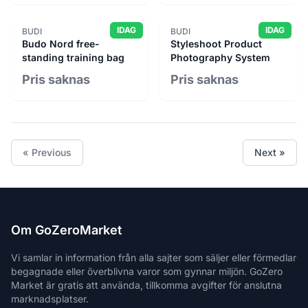
Tylösand Trading
6
IDAG
IDAG
BUDI
BUDI
VVS Outlet
12
Budo Nord free-
Styleshoot Product
Werktuigen
2
standing training bag
Photography System
Widab
7
Pris saknas
Pris saknas
Wiklunds
6
« Previous
Next »
Om GoZeroMarket
Vi samlar in information från alla sajter som säljer eller förmedlar
begagnade eller överblivna varor som gynnar miljön. GoZero
Market är gratis att använda, tillkomma avgifter för anslutna
marknadsplatser.