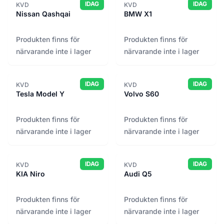
IDAG
IDAG
KVD
KVD
EnergiSmeden Re-eko
16
Nissan Qashqai
BMW X1
Expondo
2,002
Folkes Byggnadsvård
Produkten finns för
Produkten finns för
114
närvarande inte i lager
närvarande inte i lager
Gastrobutiken
17
Greenified
1,808
Haningen riv & återställ
17
IDAG
IDAG
KVD
KVD
Tesla Model Y
Volvo S60
IKEA Kungens kurva
55
Inrego
467
Produkten finns för
Produkten finns för
Kinnarps Återbruk
40
närvarande inte i lager
närvarande inte i lager
Klaravik
82,129
Köksbörsen
92
IDAG
IDAG
Komatsuforest
KVD
KVD
317
KIA Niro
Audi Q5
Kontorsmiljö Återbruk
52
Kontorsmobler
13
Produkten finns för
Produkten finns för
KVD
87
närvarande inte i lager
närvarande inte i lager
Lindholm kakelugnar
82