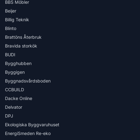
BBS Möbler
Beijer
Billig Teknik
Blinto
Brattöns Återbruk
Bravida storkök
BUDI
Bygghubben
Byggigen
Byggnadsvårdsboden
CCBUILD
Dacke Online
Delvator
DPJ
Ekologiska Byggvaruhuset
EnergiSmeden Re-eko