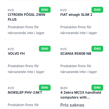
Loopfront
244
IDAG
IDAG
KVD
KVD
Machineseeker
1,119
CITROEN PÖSSL 2WIN
FIAT elnagh SLIM 2
mascus
PLUS
3,186
Mascus Delvator
350
Produkten finns för
Produkten finns för
Maskinbörsen
närvarande inte i lager
närvarande inte i lager
84
Maskinera
2,346
Multeral
121
IDAG
IDAG
KVD
KVD
Nacka Byggnadsvård
VOLVO FH
SCANIA R580B NB
52
Norrköpings Kakelugnsmakeri
22
Produkten finns för
Produkten finns för
NUVOO
129
närvarande inte i lager
närvarande inte i lager
Patina
178
Place2place
722
Ponsse
651
IDAG
IDAG
KVD
BUDI
NORSLEP PHV-24KT
4 Zebra MC2X handheld
RAFZ
535
computers with
rancold
264
charging station
Pris saknas
Produkten finns för
rebillt
447