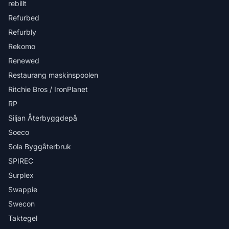
rebillt
Refurbed
Refurbly
Rekomo
Renewed
Restaurang maskinspoolen
Ritchie Bros / IronPlanet
RP
Siljan Återbyggdepå
Soeco
Sola Byggåterbruk
SPIREC
Surplex
Swappie
Swecon
Taktegel