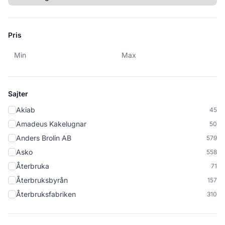
Pris
Min pris
Max pris
Sajter
Akiab
45
Amadeus Kakelugnar
50
Anders Brolin AB
579
Asko
558
Återbruka
71
Återbruksbyrån
157
Återbruksfabriken
310
Återbygg
96
Återbygget
799