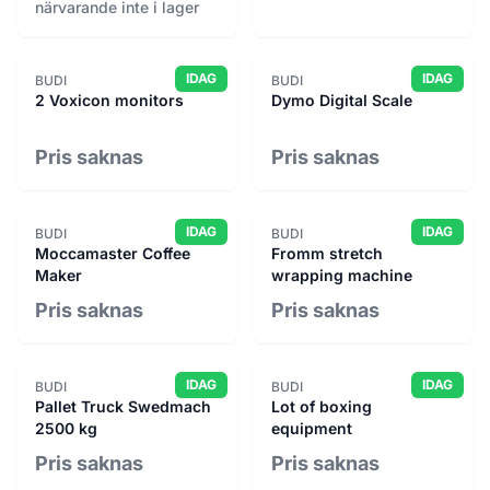
närvarande inte i lager
Refurbed
2,988
Refurbly
101
IDAG
IDAG
BUDI
BUDI
Rekomo
1,873
2 Voxicon monitors
Dymo Digital Scale
Renewed
47
Restaurang maskinspoolen
80
Pris saknas
Pris saknas
Ritchie Bros / IronPlanet
72
Siljan Återbyggdepå
562
IDAG
IDAG
BUDI
BUDI
Soeco
46
Moccamaster Coffee
Fromm stretch
Sola Byggåterbruk
142
Maker
wrapping machine
SPIREC
30
Pris saknas
Pris saknas
Surplex
73
Swecon
115
IDAG
IDAG
BUDI
BUDI
Taktegel
4
Pallet Truck Swedmach
Lot of boxing
Tegelmaster
2
2500 kg
equipment
Toveks Auktioner
154
Pris saknas
Pris saknas
Troostwijk Auctions
176