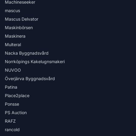
Machineseeker
mascus
Mascus Delvator
Maskinbörsen
Maskinera
Multeral
Nacka Byggnadsvård
Norrköpings Kakelugnsmakeri
NUVOO
Överjärva Byggnadsvård
Patina
Place2place
Ponsse
PS Auction
RAFZ
rancold