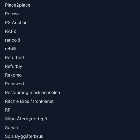
Place2place
Ponsse
PS Auction
RAFZ
rancold
rebillt
Refurbed
Refurbly
Rekomo
Renewed
Restaurang maskinspoolen
Ritchie Bros / IronPlanet
RP
Siljan Återbyggdepå
Soeco
Sola Byggåterbruk