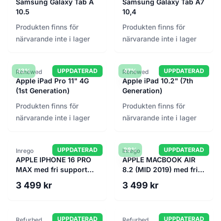
Samsung Galaxy Tab A
Samsung Galaxy Tab A7
10.5
10,4
Produkten finns för
Produkten finns för
närvarande inte i lager
närvarande inte i lager
43%
UPPDATERAD
47%
UPPDATERAD
Renewed
Renewed
Apple iPad Pro 11" 4G
Apple iPad 10.2" (7th
(1st Generation)
Generation)
Produkten finns för
Produkten finns för
närvarande inte i lager
närvarande inte i lager
UPPDATERAD
28%
UPPDATERAD
Inrego
Inrego
APPLE IPHONE 16 PRO
APPLE MACBOOK AIR
MAX med fri support
8.2 (MID 2019) med fri
och öppet köp
support och öppet köp
3 499 kr
3 499 kr
UPPDATERAD
UPPDATERAD
Refurbed
Refurbed