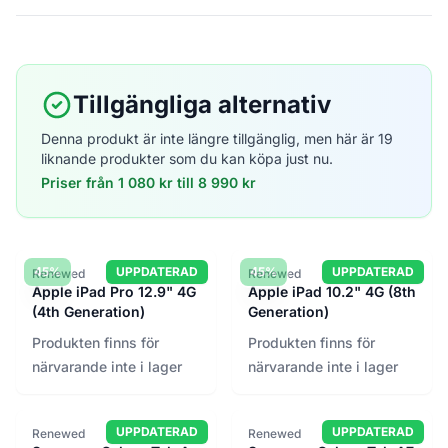
Tillgängliga alternativ
Denna produkt är inte längre tillgänglig, men här är 19
liknande produkter som du kan köpa just nu.
Priser från 1 080 kr till 8 990 kr
45%
UPPDATERAD
45%
UPPDATERAD
Renewed
Renewed
Apple iPad Pro 12.9" 4G
Apple iPad 10.2" 4G (8th
(4th Generation)
Generation)
Produkten finns för
Produkten finns för
närvarande inte i lager
närvarande inte i lager
UPPDATERAD
UPPDATERAD
Renewed
Renewed