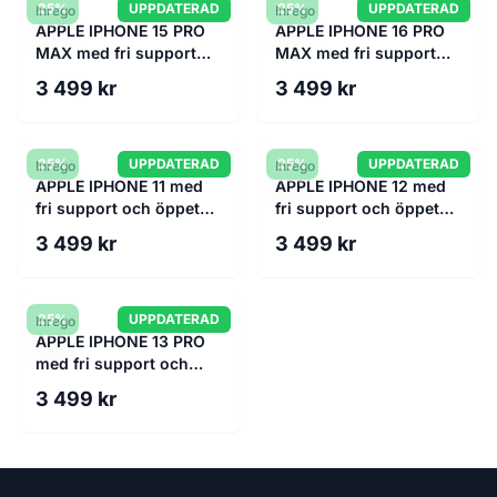
25%
UPPDATERAD
25%
UPPDATERAD
Inrego
Inrego
APPLE IPHONE 15 PRO
APPLE IPHONE 16 PRO
MAX med fri support
MAX med fri support
och öppet köp
och öppet köp
3 499 kr
3 499 kr
25%
UPPDATERAD
25%
UPPDATERAD
Inrego
Inrego
APPLE IPHONE 11 med
APPLE IPHONE 12 med
fri support och öppet
fri support och öppet
köp
köp
3 499 kr
3 499 kr
25%
UPPDATERAD
Inrego
APPLE IPHONE 13 PRO
med fri support och
öppet köp
3 499 kr