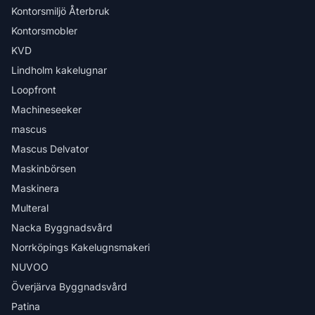
Kontorsmiljö Återbruk
Kontorsmobler
KVD
Lindholm kakelugnar
Loopfront
Machineseeker
mascus
Mascus Delvator
Maskinbörsen
Maskinera
Multeral
Nacka Byggnadsvård
Norrköpings Kakelugnsmakeri
NUVOO
Överjärva Byggnadsvård
Patina