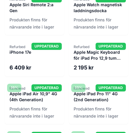
Apple Siri Remote 2:a
Apple Watch magnetisk
Gen
laddningsdocka
Produkten finns för
Produkten finns för
närvarande inte i lager
närvarande inte i lager
UPPDATERAD
UPPDATERAD
Refurbed
Refurbed
iPhone 17e
Apple Magic Keyboard
för iPad Pro 12,9 tum
(3:e gen., 4:e gen.)
6 409 kr
2 195 kr
49%
UPPDATERAD
43%
UPPDATERAD
Renewed
Renewed
Apple iPad Air 10,9" 4G
Apple iPad Pro 11" 4G
(4th Generation)
(2nd Generation)
Produkten finns för
Produkten finns för
närvarande inte i lager
närvarande inte i lager