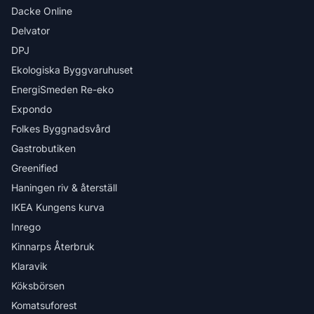
Dacke Online
Delvator
DPJ
Ekologiska Byggvaruhuset
EnergiSmeden Re-eko
Expondo
Folkes Byggnadsvård
Gastrobutiken
Greenified
Haningen riv & återställ
IKEA Kungens kurva
Inrego
Kinnarps Återbruk
Klaravik
Köksbörsen
Komatsuforest