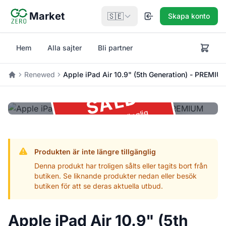
Hoppa till huvudinnehåll
Market
🇸🇪
Skapa konto
Hem
Alla sajter
Bli partner
Renewed
Apple iPad Air 10.9" (5th Generation) - PREMIU
Hem
SÅLD
Ej längre tillgänglig
Produkten är inte längre tillgänglig
Denna produkt har troligen sålts eller tagits bort från
butiken. Se liknande produkter nedan eller besök
butiken för att se deras aktuella utbud.
Apple iPad Air 10.9" (5th